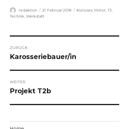
Autor
Veröffentlicht
Kategorien
redaktion
21. Februar 2018
Kurioses
,
Motor
,
T3
,
am
Technik
,
Werkstatt
Beitragsnavigation
ZURÜCK
Karosseriebauer/in
Vorheriger
Beitrag:
WEITER
Projekt T2b
Nächster
Beitrag:
Home