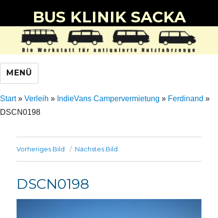
BUS KLINIK SACKA
MENÜ
Start
»
Verleih
»
IndieVans Campervermietung
»
Ferdinand
»
DSCN0198
Vorheriges Bild
Nächstes Bild
DSCN0198