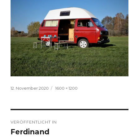
Veröffentlicht
Volle
12. November 2020
1600 × 1200
am
Größe
Beitragsnavigation
VERÖFFENTLICHT IN
Ferdinand