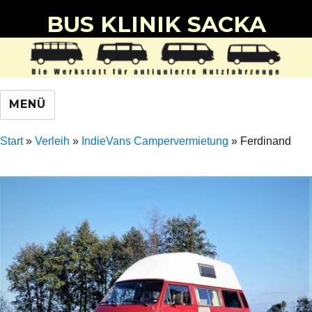
BUS KLINIK SACKA
MENÜ
Start
»
Verleih
»
IndieVans Campervermietung
»
Ferdinand