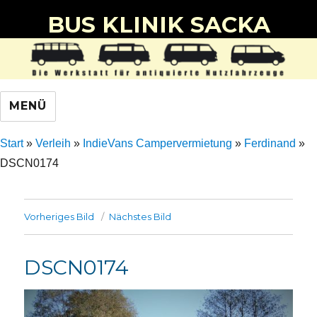
BUS KLINIK SACKA
MENÜ
Start
»
Verleih
»
IndieVans Campervermietung
»
Ferdinand
»
DSCN0174
Vorheriges Bild
Nächstes Bild
DSCN0174