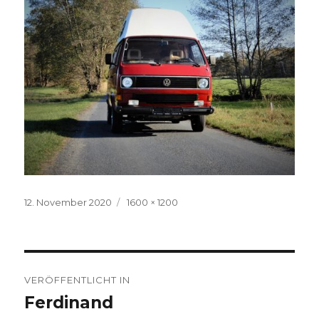
Veröffentlicht
Volle
12. November 2020
1600 × 1200
am
Größe
Beitragsnavigation
VERÖFFENTLICHT IN
Ferdinand