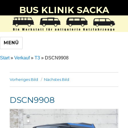
BUS KLINIK SACKA
MENÜ
Start
»
Verkauf
»
T3
»
DSCN9908
Vorheriges Bild
Nächstes Bild
DSCN9908