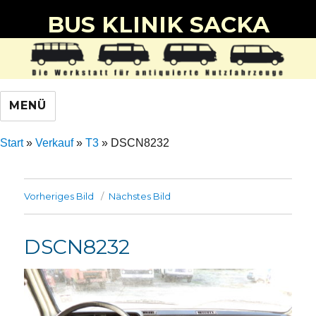
BUS KLINIK SACKA
MENÜ
Start
»
Verkauf
»
T3
»
DSCN8232
Vorheriges Bild
Nächstes Bild
DSCN8232