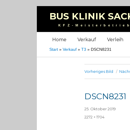
BUS KLINIK SAC
KFZ-Meisterbetrie
Home
Verkauf
Verleih
Start
»
Verkauf
»
T3
»
DSCN8231
Vorheriges Bild
Nächs
DSCN8231
Veröffentlicht
25. Oktober 2019
am
Volle
2272 × 1704
Größe