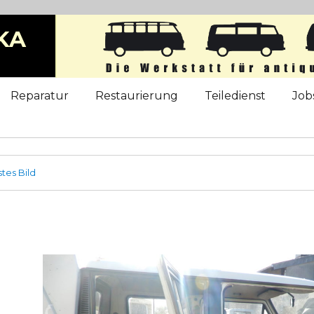
KA
b
Reparatur
Restaurierung
Teiledienst
Job
tes Bild