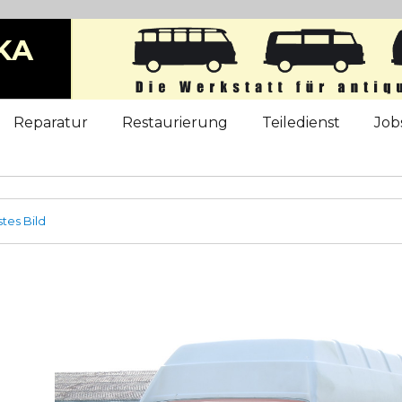
KA
b
Reparatur
Restaurierung
Teiledienst
Job
tes Bild