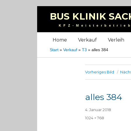
BUS KLINIK SAC
KFZ-Meisterbetrie
Home
Verkauf
Verleih
Start
»
Verkauf
»
T3
»
alles 384
Vorheriges Bild
Nächs
alles 384
Veröffentlicht
4. Januar 2018
am
Volle
1024 × 768
Größe