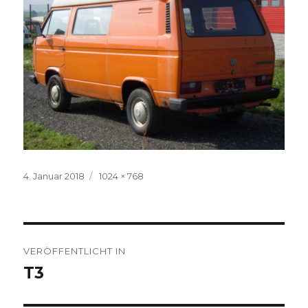
Veröffentlicht
Volle
4. Januar 2018
1024 × 768
am
Größe
Beitragsnavigation
VERÖFFENTLICHT IN
T3