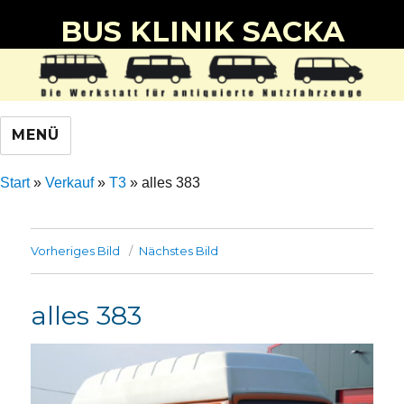
BUS KLINIK SACKA
MENÜ
Start
»
Verkauf
»
T3
»
alles 383
Vorheriges Bild
Nächstes Bild
alles 383