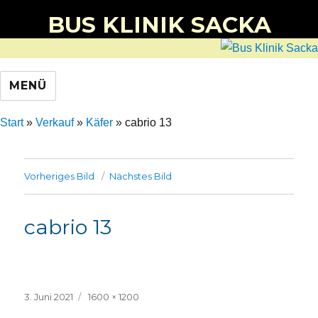
BUS KLINIK SACKA
MENÜ
Start
»
Verkauf
»
Käfer
»
cabrio 13
Vorheriges Bild
Nächstes Bild
cabrio 13
Veröffentlicht
Volle
3. Juni 2021
1600 × 1200
am
Größe