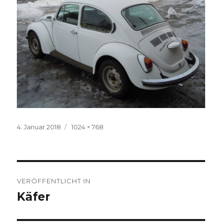
Veröffentlicht
Volle
4. Januar 2018
1024 × 768
am
Größe
Beitragsnavigation
VERÖFFENTLICHT IN
Käfer