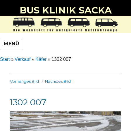
BUS KLINIK SACKA
MENÜ
Start
»
Verkauf
»
Käfer
»
1302 007
Vorheriges Bild
Nächstes Bild
1302 007