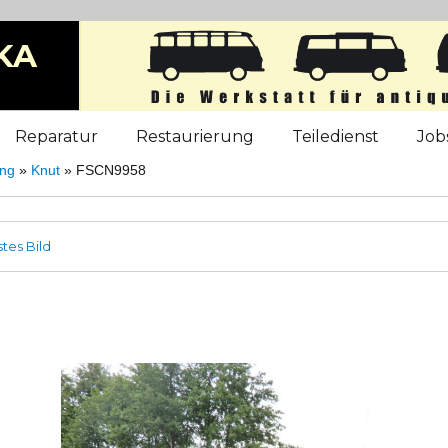
KA
b
Reparatur
Restaurierung
Teiledienst
Job
ung
»
Knut
»
FSCN9958
tes Bild