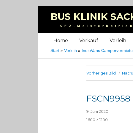
BUS KLINIK SAC
KFZ-Meisterbetrie
Home
Verkauf
Verleih
Start
»
Verleih
»
IndieVans Campervermiet
Vorheriges Bild
Nächs
FSCN9958
Veröffentlicht
9. Juni 2020
am
Volle
1600 × 1200
Größe