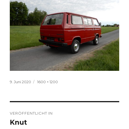
Veröffentlicht
Volle
9. Juni 2020
1600 × 1200
am
Größe
Beitragsnavigation
VERÖFFENTLICHT IN
Knut