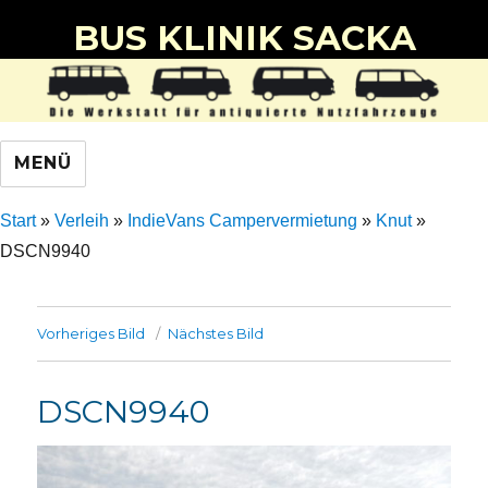
BUS KLINIK SACKA
MENÜ
Start
»
Verleih
»
IndieVans Campervermietung
»
Knut
»
DSCN9940
Vorheriges Bild
Nächstes Bild
DSCN9940