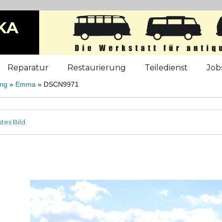
KA
b
Reparatur
Restaurierung
Teiledienst
Job
ung
»
Emma
»
DSCN9971
tes Bild