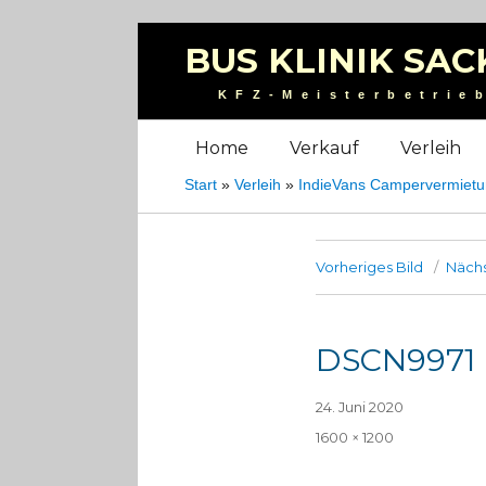
BUS KLINIK SAC
KFZ-Meisterbetrie
Home
Verkauf
Verleih
Start
»
Verleih
»
IndieVans Campervermiet
Vorheriges Bild
Nächs
DSCN9971
Veröffentlicht
24. Juni 2020
am
Volle
1600 × 1200
Größe