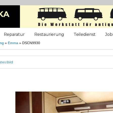
KA
b
Reparatur
Restaurierung
Teiledienst
Job
ung
»
Emma
»
DSCN9930
tes Bild