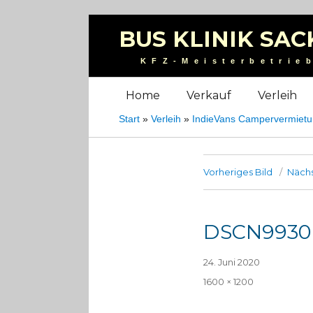
BUS KLINIK SAC
KFZ-Meisterbetrie
Home
Verkauf
Verleih
Start
»
Verleih
»
IndieVans Campervermiet
Vorheriges Bild
Nächs
DSCN9930
Veröffentlicht
24. Juni 2020
am
Volle
1600 × 1200
Größe