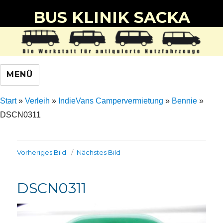
BUS KLINIK SACKA
MENÜ
Start
»
Verleih
»
IndieVans Campervermietung
»
Bennie
»
DSCN0311
Vorheriges Bild
Nächstes Bild
DSCN0311