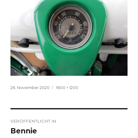
Veröffentlicht
Volle
26. November 2020
1600 × 1200
am
Größe
Beitragsnavigation
VERÖFFENTLICHT IN
Bennie