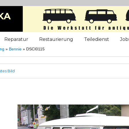
KA
b
Reparatur
Restaurierung
Teiledienst
Job
ung
»
Bennie
»
DSCI0115
tes Bild