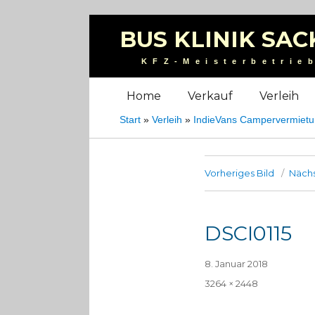
BUS KLINIK SAC
KFZ-Meisterbetrie
Home
Verkauf
Verleih
Start
»
Verleih
»
IndieVans Campervermiet
Vorheriges Bild
Nächs
DSCI0115
Veröffentlicht
8. Januar 2018
am
Volle
3264 × 2448
Größe