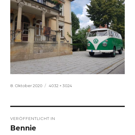
Veröffentlicht
Volle
8. Oktober 2020
4032 × 3024
am
Größe
Beitragsnavigation
VERÖFFENTLICHT IN
Bennie