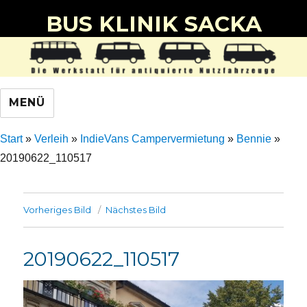
BUS KLINIK SACKA
MENÜ
Start
»
Verleih
»
IndieVans Campervermietung
»
Bennie
»
20190622_110517
Vorheriges Bild
Nächstes Bild
20190622_110517