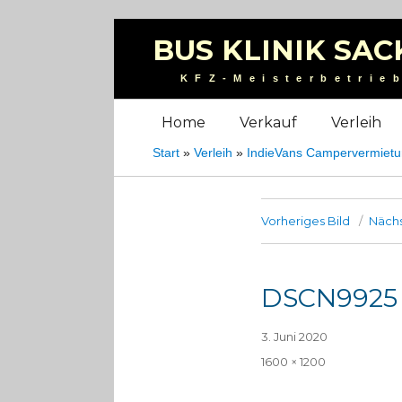
BUS KLINIK SAC
KFZ-Meisterbetrie
Home
Verkauf
Verleih
Start
»
Verleih
»
IndieVans Campervermiet
Vorheriges Bild
Nächs
DSCN9925
Veröffentlicht
3. Juni 2020
am
Volle
1600 × 1200
Größe