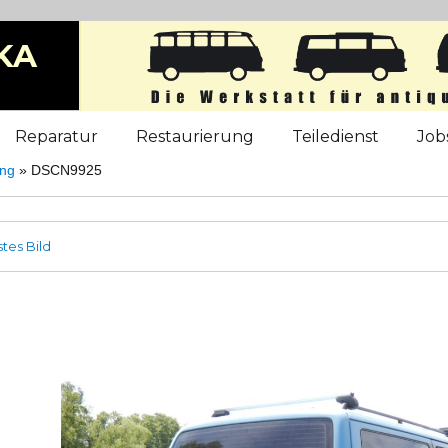
KA
b
Reparatur
Restaurierung
Teiledienst
Job
ung
»
DSCN9925
tes Bild