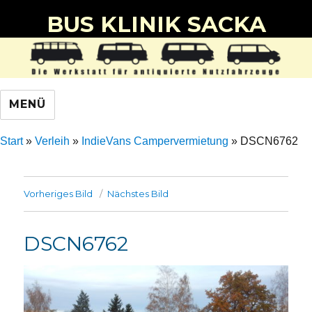
BUS KLINIK SACKA
MENÜ
Start
»
Verleih
»
IndieVans Campervermietung
»
DSCN6762
Vorheriges Bild
Nächstes Bild
DSCN6762