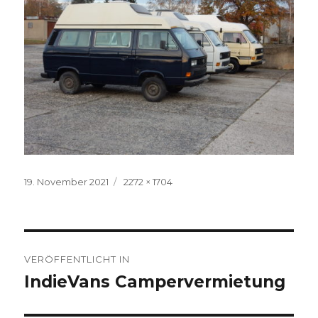
Veröffentlicht
Volle
19. November 2021
2272 × 1704
am
Größe
Beitragsnavigation
VERÖFFENTLICHT IN
IndieVans Campervermietung