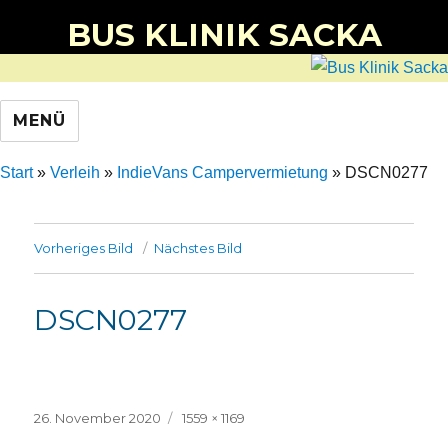
BUS KLINIK SACKA
MENÜ
Start
»
Verleih
»
IndieVans Campervermietung
»
DSCN0277
Vorheriges Bild
Nächstes Bild
DSCN0277
Veröffentlicht
Volle
26. November 2020
1559 × 1169
am
Größe