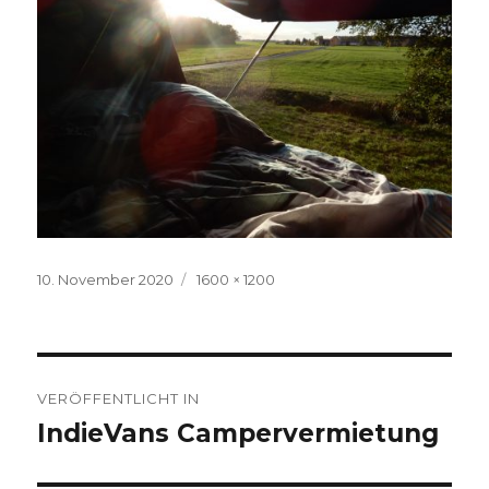
Veröffentlicht
Volle
10. November 2020
1600 × 1200
am
Größe
Beitragsnavigation
VERÖFFENTLICHT IN
IndieVans Campervermietung