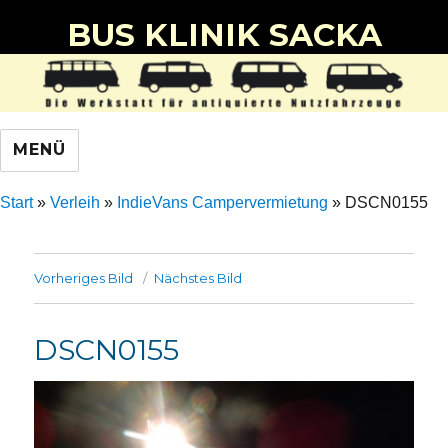
BUS KLINIK SACKA
MENÜ
Start
»
Verleih
»
IndieVans Campervermietung
»
DSCN0155
Vorheriges Bild
Nächstes Bild
DSCN0155