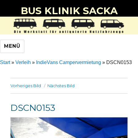
BUS KLINIK SACKA
MENÜ
Start
»
Verleih
»
IndieVans Campervermietung
»
DSCN0153
Vorheriges Bild
Nächstes Bild
DSCN0153