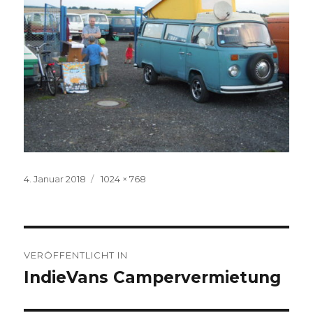
Veröffentlicht
Volle
4. Januar 2018
1024 × 768
am
Größe
Beitragsnavigation
VERÖFFENTLICHT IN
IndieVans Campervermietung