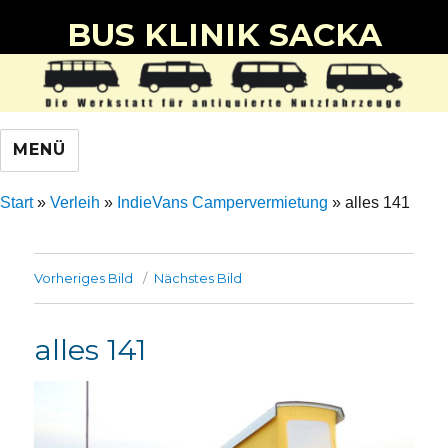
BUS KLINIK SACKA
MENÜ
Start
»
Verleih
»
IndieVans Campervermietung
»
alles 141
Vorheriges Bild
Nächstes Bild
alles 141