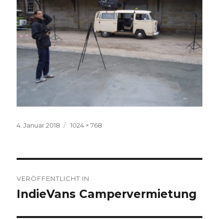
Veröffentlicht
Volle
4. Januar 2018
1024 × 768
am
Größe
Beitragsnavigation
VERÖFFENTLICHT IN
IndieVans Campervermietung