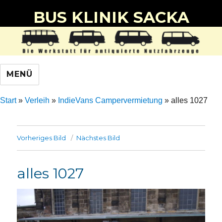
BUS KLINIK SACKA
MENÜ
Start
»
Verleih
»
IndieVans Campervermietung
»
alles 1027
Vorheriges Bild
Nächstes Bild
alles 1027