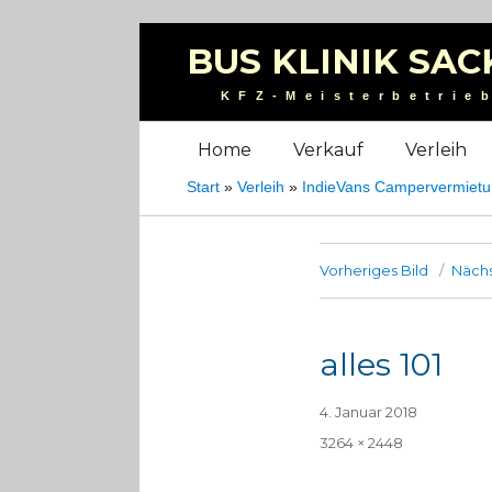
BUS KLINIK SAC
KFZ-Meisterbetrie
Home
Verkauf
Verleih
Start
»
Verleih
»
IndieVans Campervermiet
Vorheriges Bild
Nächs
alles 101
Veröffentlicht
4. Januar 2018
am
Volle
3264 × 2448
Größe