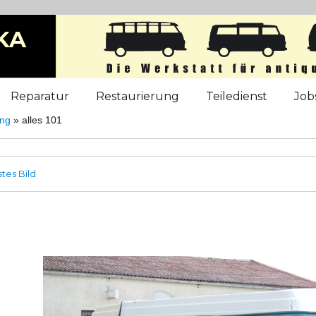
KA
b
Reparatur
Restaurierung
Teiledienst
Job
ung
»
alles 101
tes Bild