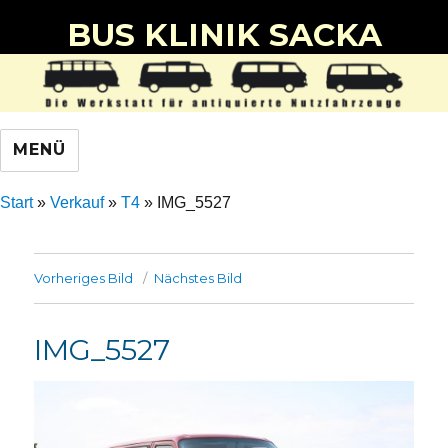
BUS KLINIK SACKA
MENÜ
Start
»
Verkauf
»
T4
»
IMG_5527
Vorheriges Bild
Nächstes Bild
IMG_5527