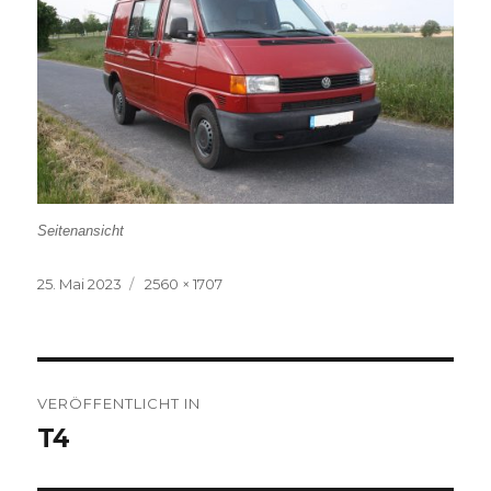
Seitenansicht
Veröffentlicht
Volle
25. Mai 2023
2560 × 1707
am
Größe
Beitragsnavigation
VERÖFFENTLICHT IN
T4