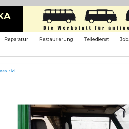
KA
b
Reparatur
Restaurierung
Teiledienst
Job
tes Bild