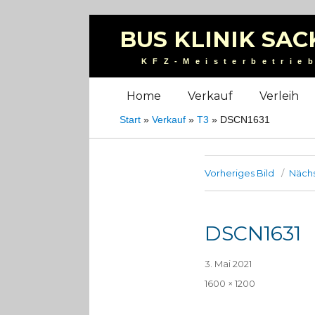
BUS KLINIK SAC
KFZ-Meisterbetrie
Home
Verkauf
Verleih
Start
»
Verkauf
»
T3
»
DSCN1631
Vorheriges Bild
Nächs
DSCN1631
Veröffentlicht
3. Mai 2021
am
Volle
1600 × 1200
Größe