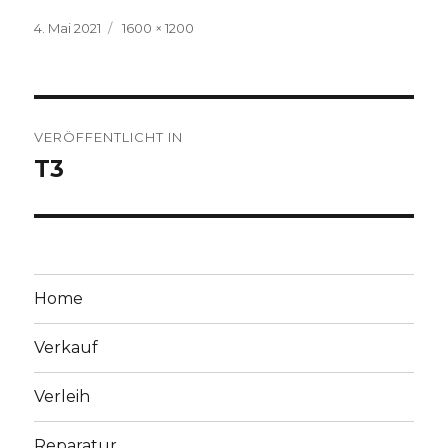
Veröffentlicht
Volle
4. Mai 2021
1600 × 1200
am
Größe
Beitragsnavigation
VERÖFFENTLICHT IN
T3
Home
Verkauf
Verleih
Reparatur