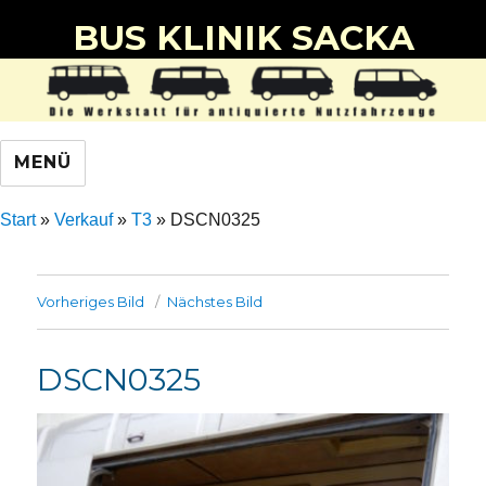
BUS KLINIK SACKA
MENÜ
Start
»
Verkauf
»
T3
»
DSCN0325
Vorheriges Bild
Nächstes Bild
DSCN0325