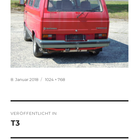
Veröffentlicht
Volle
8. Januar 2018
1024 × 768
am
Größe
Beitragsnavigation
VERÖFFENTLICHT IN
T3