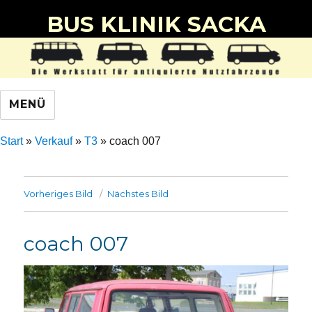
BUS KLINIK SACKA
MENÜ
Start
»
Verkauf
»
T3
»
coach 007
Vorheriges Bild
Nächstes Bild
coach 007