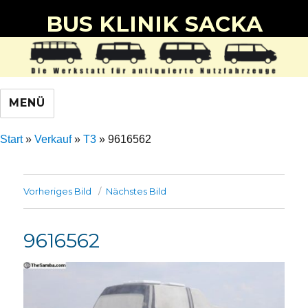
BUS KLINIK SACKA
MENÜ
Start
»
Verkauf
»
T3
»
9616562
Vorheriges Bild
Nächstes Bild
9616562