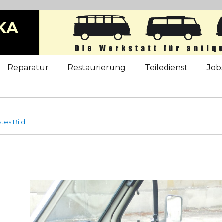
KA
b
Reparatur
Restaurierung
Teiledienst
Job
tes Bild