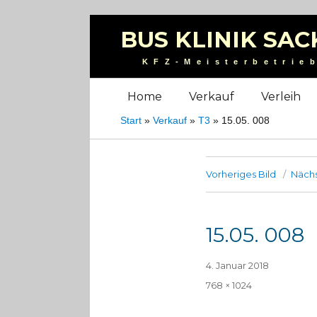
BUS KLINIK SAC
KFZ-Meisterbetrie
Home
Verkauf
Verleih
Start
»
Verkauf
»
T3
»
15.05. 008
Vorheriges Bild
Nächs
15.05. 008
Veröffentlicht
4. Januar 2018
am
Volle
768 × 1024
Größe