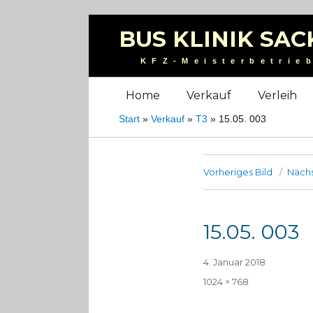
BUS KLINIK SAC
KFZ-Meisterbetrie
Home
Verkauf
Verleih
Start
»
Verkauf
»
T3
»
15.05. 003
Vorheriges Bild
Nächs
15.05. 003
Veröffentlicht
4. Januar 2018
am
Volle
1024 × 768
Größe