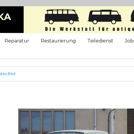
KA
b
Reparatur
Restaurierung
Teiledienst
Job
tes Bild