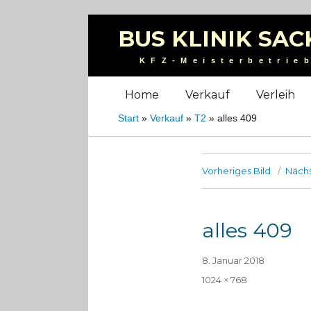
BUS KLINIK SAC
KFZ-Meisterbetrie
Home
Verkauf
Verleih
Start
»
Verkauf
»
T2
»
alles 409
Vorheriges Bild
Nächs
alles 409
Veröffentlicht
8. Januar 2018
am
Volle
1024 × 768
Größe