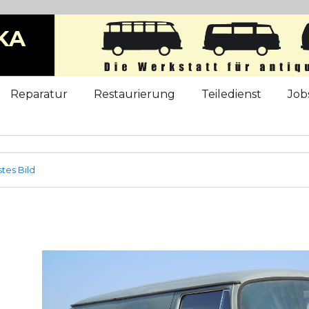
KA
b
Reparatur
Restaurierung
Teiledienst
Job
tes Bild