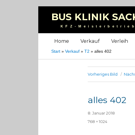
BUS KLINIK SAC
KFZ-Meisterbetrie
Home
Verkauf
Verleih
Start
»
Verkauf
»
T2
»
alles 402
Vorheriges Bild
Nächs
alles 402
Veröffentlicht
8. Januar 2018
am
Volle
768 × 1024
Größe