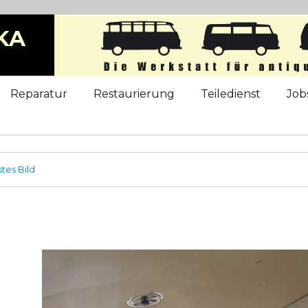
KA
b
Reparatur
Restaurierung
Teiledienst
Job
tes Bild