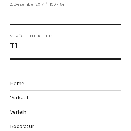
Veröffentlicht
Volle
2. Dezember 2017
109 × 64
am
Größe
Beitragsnavigation
VERÖFFENTLICHT IN
T1
Home
Verkauf
Verleih
Reparatur