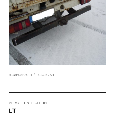
Veröffentlicht
Volle
8. Januar 2018
1024 × 768
am
Größe
Beitragsnavigation
VERÖFFENTLICHT IN
LT