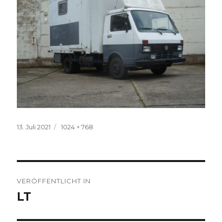
Veröffentlicht
Volle
13. Juli 2021
1024 × 768
am
Größe
Beitragsnavigation
VERÖFFENTLICHT IN
LT