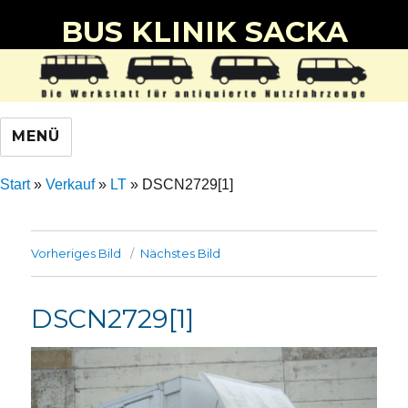
BUS KLINIK SACKA
MENÜ
Start
»
Verkauf
»
LT
»
DSCN2729[1]
Vorheriges Bild
Nächstes Bild
DSCN2729[1]