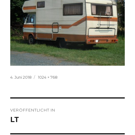
Veröffentlicht
Volle
4. Juni 2018
1024 × 768
am
Größe
Beitragsnavigation
VERÖFFENTLICHT IN
LT