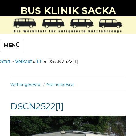
BUS KLINIK SACKA
MENÜ
Start
»
Verkauf
»
LT
»
DSCN2522[1]
Vorheriges Bild
Nächstes Bild
DSCN2522[1]