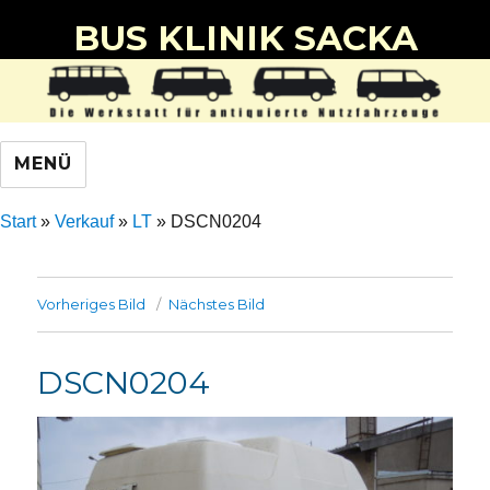
BUS KLINIK SACKA
MENÜ
Start
»
Verkauf
»
LT
»
DSCN0204
Vorheriges Bild
Nächstes Bild
DSCN0204