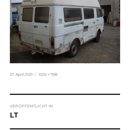
Veröffentlicht
Volle
27. April 2021
1024 × 768
am
Größe
Beitragsnavigation
VERÖFFENTLICHT IN
LT