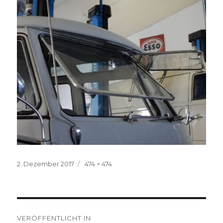
Veröffentlicht
Volle
2. Dezember 2017
474 × 474
am
Größe
Beitragsnavigation
VERÖFFENTLICHT IN