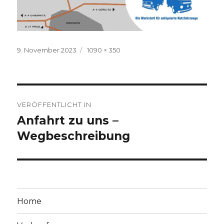
Veröffentlicht
Volle
9. November 2023
1090 × 350
am
Größe
Beitragsnavigation
VERÖFFENTLICHT IN
Anfahrt zu uns –
Wegbeschreibung
Home