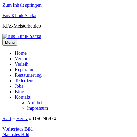
Zum Inhalt springen
Bus Klinik Sacka
KFZ-Meisterbetrieb
Menü
Home
Verkauf
Verleih
Reparatur
Restaurierung
Teiledienst
Jobs
Blog
Kontakt
Anfahrt
Impressum
Start
»
Heinz
»
DSCN6974
Vorheriges Bild
Nächstes Bild