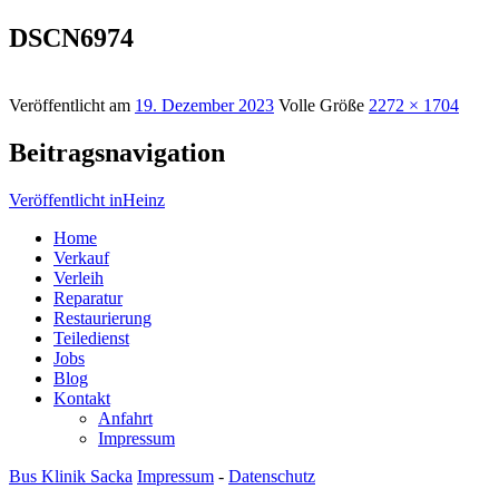
DSCN6974
Veröffentlicht am
19. Dezember 2023
Volle Größe
2272 × 1704
Beitragsnavigation
Veröffentlicht in
Heinz
Home
Verkauf
Verleih
Reparatur
Restaurierung
Teiledienst
Jobs
Blog
Kontakt
Anfahrt
Impressum
Bus Klinik Sacka
Impressum
-
Datenschutz