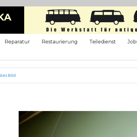
KA
b
Reparatur
Restaurierung
Teiledienst
Job
tes Bild