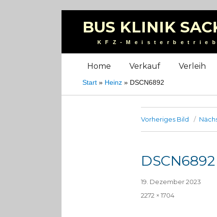
BUS KLINIK SAC
KFZ-Meisterbetrie
Home
Verkauf
Verleih
Start
»
Heinz
»
DSCN6892
Vorheriges Bild
Nächs
DSCN6892
Veröffentlicht
19. Dezember 2023
am
Volle
2272 × 1704
Größe