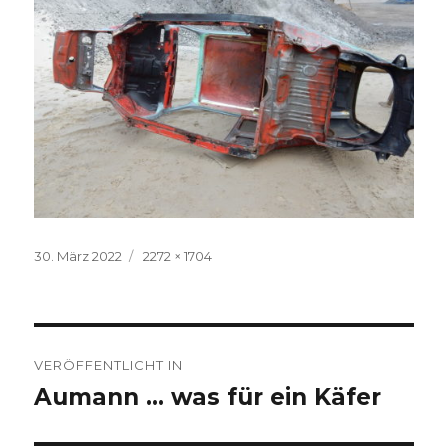
Veröffentlicht
Volle
30. März 2022
2272 × 1704
am
Größe
Beitragsnavigation
VERÖFFENTLICHT IN
Aumann … was für ein Käfer