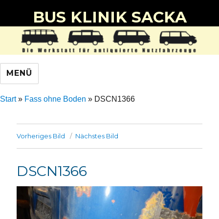
BUS KLINIK SACKA
MENÜ
Start
»
Fass ohne Boden
»
DSCN1366
Vorheriges Bild
Nächstes Bild
DSCN1366