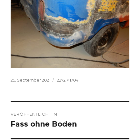
Veröffentlicht
Volle
25. September 2021
2272 × 1704
am
Größe
Beitragsnavigation
VERÖFFENTLICHT IN
Fass ohne Boden