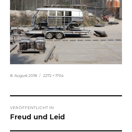
Veröffentlicht
Volle
8. August 2018
2272 × 1704
am
Größe
Beitragsnavigation
VERÖFFENTLICHT IN
Freud und Leid