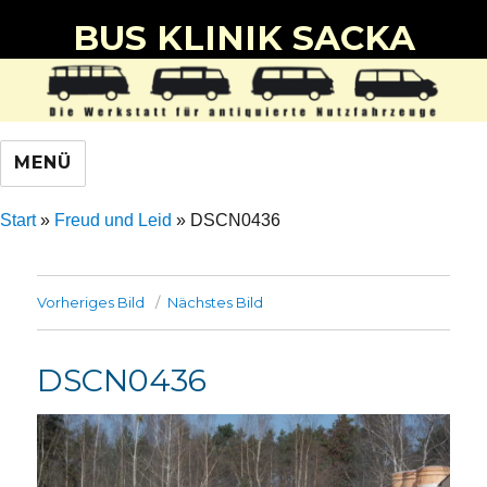
BUS KLINIK SACKA
MENÜ
Start
»
Freud und Leid
»
DSCN0436
Vorheriges Bild
Nächstes Bild
DSCN0436