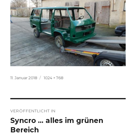
Veröffentlicht
Volle
11. Januar 2018
1024 × 768
am
Größe
Beitragsnavigation
VERÖFFENTLICHT IN
Syncro … alles im grünen
Bereich