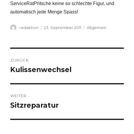
ServiceRatPritsche
keine so schlechte Figur, und
automatisch jede Menge
Spass
!
Autor
Veröffentlicht
Kategorien
redaktion
23. September 2011
Allgemein
am
Beitragsnavigation
ZURÜCK
Kulissenwechsel
Vorheriger
Beitrag:
WEITER
Sitzreparatur
Nächster
Beitrag: